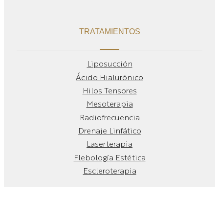
TRATAMIENTOS
Liposucción
Ácido Hialurónico
Hilos Tensores
Mesoterapia
Radiofrecuencia
Drenaje Linfático
Laserterapia
Flebología Estética
Escleroterapia
– Aviso Legal
© 2023 Mitre Centre
– Política de Privacidad