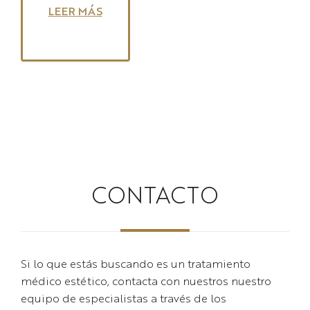
:
LEER MÁS
¿Miedo
a
los
neuromoduladores?
CONTACTO
Si lo que estás buscando es un tratamiento
médico estético, contacta con nuestros nuestro
equipo de especialistas a través de los