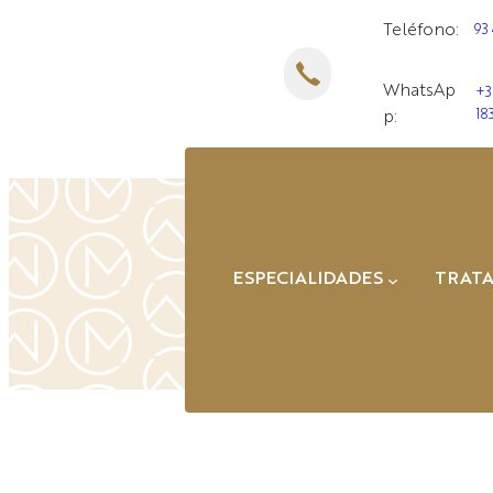
Saltar
Teléfono:
93
al
contenido
WhatsAp
+3
18
p:
ESPECIALIDADES
TRAT