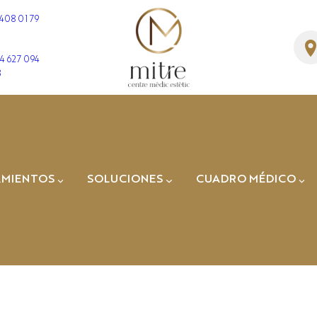
 408 01 79
4 627 094
3
SOLUCIONES
AMIENTOS
SOLUCIONES
CUADRO MÉDICO
CELULITIS
Dr. José Manuel
Fernández
Dra. Cristina Ger
Dr. Enric
Sospedra
Dr. Albert
Amaya