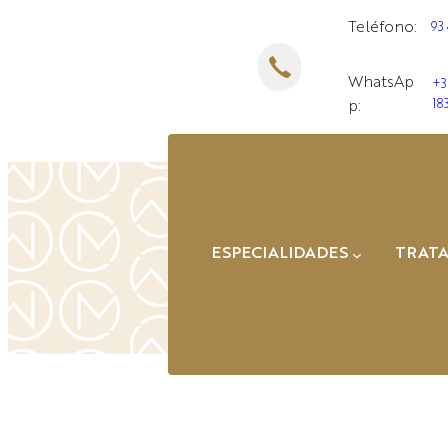
Saltar
Teléfono:
93
al
contenido
WhatsAp
+3
18
p:
ESPECIALIDADES
TRAT
Á