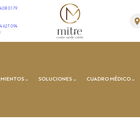
 408 01 79
4 627 094
3
TRATAMIENTOS
AMIENTOS
SOLUCIONES
CUADRO MÉDICO
CIDO HIALURÓNI
Dr. José Manuel
Fernández
Dra. Cristina Ger
Dr. Enric
Sospedra
Dr. Albert
Amaya