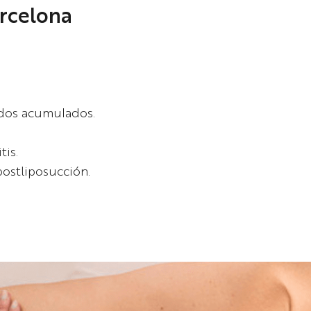
arcelona
Dr. Joel Chara
Dr. Antonio
Guerrero
idos acumulados.
tis.
postliposucción.