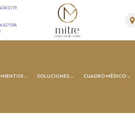
 408 01 79
4 627 094
3
TRATAMIENTOS
AMIENTOS
SOLUCIONES
CUADRO MÉDICO
RENAJE LINFÁTI
Dr. José Manuel
Fernández
Dra. Cristina Ger
Dr. Enric
Sospedra
Dr. Albert
Amaya