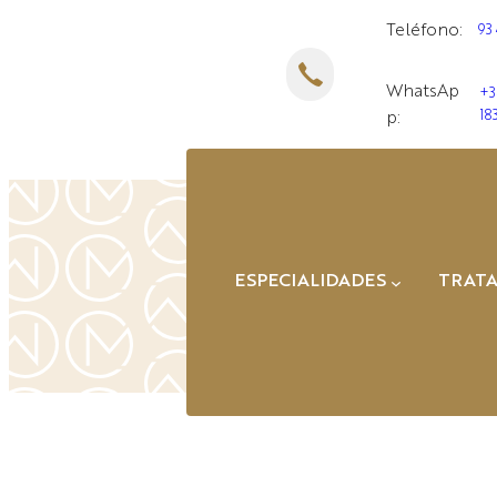
Saltar
Teléfono:
93
al
contenido
WhatsAp
+3
18
p:
ESPECIALIDADES
TRAT
D