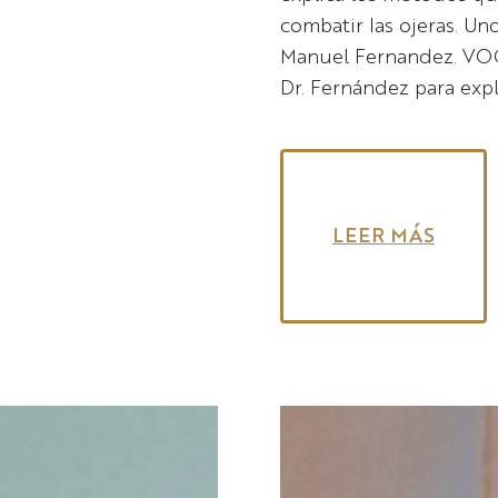
combatir las ojeras. Un
Manuel Fernandez. VOGU
Dr. Fernández para expl
:
LEER MÁS
Nuevo
artículo
en
la
revista
VOGUE:
Despídete
de