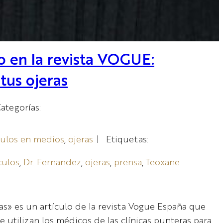
o en la revista VOGUE:
tus ojeras
ategorías:
culos en medios
, 
ojeras
|
Etiquetas:
culos
, 
Dr. Fernandez
, 
ojeras
, 
prensa
, 
Teoxane
as» es un artículo de la revista Vogue España que
 utilizan los médicos de las clínicas punteras para