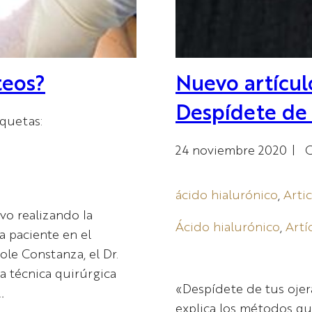
teos?
Nuevo artícul
Despídete de 
iquetas:
24 noviembre 2020
|
C
ácido hialurónico
, 
Arti
vo realizando la
Ácido hialurónico
, 
Artí
na paciente en el
cole Constanza, el Dr.
na técnica quirúrgica
«Despídete de tus ojer
…
explica los métodos que