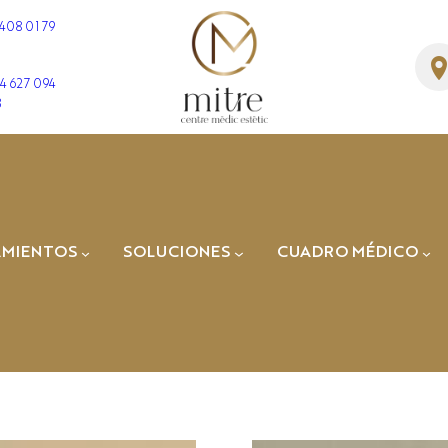
 408 01 79
4 627 094
3
Blog
AMIENTOS
SOLUCIONES
CUADRO MÉDICO
Dr. José Manuel
Fernández
DESCUBRE LAS ÚLTIMAS NOTICIAS
Dra. Cristina Ger
Dr. Enric
Sospedra
Dr. Albert
Amaya