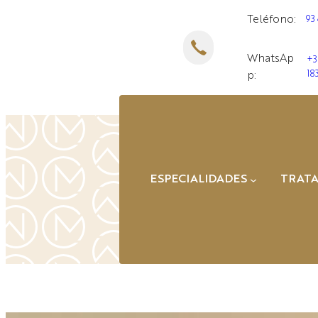
Saltar
Teléfono:
93
al
contenido
WhatsAp
+3
18
p:
ESPECIALIDADES
TRAT