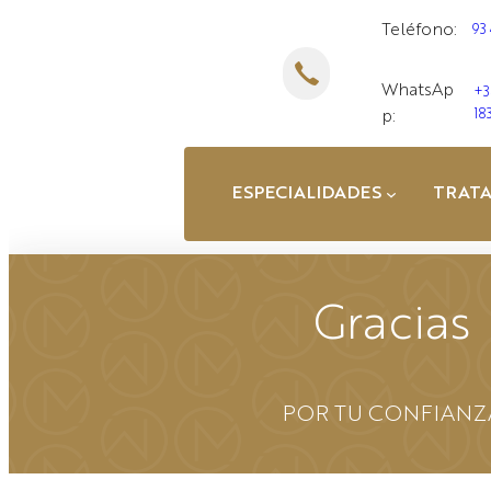
Saltar
Teléfono:
93
al
contenido
WhatsAp
+3
18
p:
ESPECIALIDADES
TRAT
Gracias
POR TU CONFIANZ