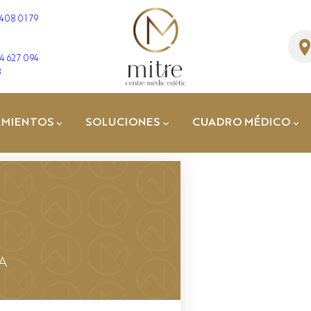
 408 01 79
4 627 094
3
AMIENTOS
SOLUCIONES
CUADRO MÉDICO
Dr. José Manuel
Fernández
Dra. Cristina Ger
Dr. Enric
Sospedra
Dr. Albert
Amaya
A
Dr. Joel Chara
Dr. Antonio
Guerrero