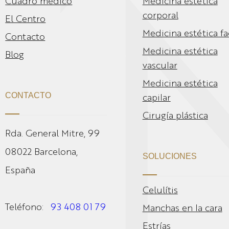
Cuadro médico
Medicina estética
corporal
El Centro
Medicina estética fa
Contacto
Medicina estética
Blog
vascular
Medicina estética
CONTACTO
capilar
Cirugía plástica
Rda. General Mitre, 99
08022 Barcelona,
SOLUCIONES
España
Celulítis
Teléfono:
93 408 01 79
Manchas en la cara
Estrías